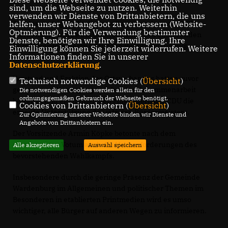
sind, um die Webseite zu nutzen. Weiterhin
verwenden wir Dienste von Drittanbietern, die uns
Auf der gestrigen Mitgliedervollversammlung der CDU
helfen, unser Webangebot zu verbessern (Website-
Optmierung). Für die Verwendung bestimmter
Wardenburg wurde die Unterstützung des amtierenden
Dienste, benötigen wir Ihre Einwilligung. Ihre
Bürgermeisters Herrn Christoph Reents einstimmig
Einwilligung können Sie jederzeit widerrufen. Weitere
Informationen finden Sie in unserer
beschlossen.
Datenschutzerklärung
.
Vorstand und Fraktion des Ortsverbandes hatten zuvor
Technisch notwendige Cookies (
Übersicht
)
gemeinsam die vergangen Jahre der Zusammenarbeit
Die notwendigen Cookies werden allein für den
ordnungsgemäßen Gebrauch der Webseite benötigt.
bewertet und empfahlen den Mitgliedern der CDU die
Cookies von Drittanbietern (
Übersicht
)
erneute Unterstützung des jetzigen Bürgermeisters.
Zur Optimierung unserer Webseite binden wir Dienste und
Angebote von Drittanbietern ein.
Der Vorsitzende Armin Köpke betonte nach dem
einstimmigen Votum auch die Herausforderungen des
Alle akzeptieren
Auswahl speichern
bevorstehenden Wahlkampfs.
Insbesondere durch die geringe Präsenz der Gemeinde
Wardenburg im Allgemeinen und politischer Themen im
Besonderen in etablierten Printmedien wird es umso
wichtiger, alle Bürger auf anderen Wegen zu informieren.